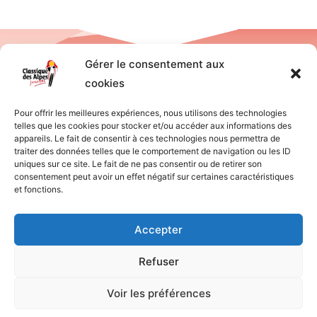
Gérer le consentement aux
cookies
Pour offrir les meilleures expériences, nous utilisons des technologies
telles que les cookies pour stocker et/ou accéder aux informations des
appareils. Le fait de consentir à ces technologies nous permettra de
traiter des données telles que le comportement de navigation ou les ID
uniques sur ce site. Le fait de ne pas consentir ou de retirer son
F
T
I
a
w
n
consentement peut avoir un effet négatif sur certaines caractéristiques
c
i
s
et fonctions.
e
t
t
b
t
a
o
e
g
Accepter
o
r
r
k
a
-
m
Politique de confidentialité
–
Mentions Légales
–
Politique de
Refuser
f
cookies
Voir les préférences